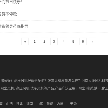
王们节日快乐！
发货不停歇
钢铁领导莅临指导
«
1
2
3
4
5
6
»
家哪家好？高压风机报价是多少？洗车风机质量怎么样？河南大境风机科
除尘风机, 高压风机,洗车风机等产品,产品广泛应用于除尘,输送,烘干,化
南
山西
湖北
湖南
山东
新疆
内蒙古
安徽