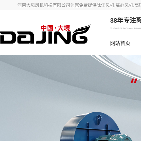
河南大境风机科技有限公司为您免费提供
除尘风机
,离心风机,
38年专注
38 YEARS OF FOCUS ON R&D A
网站首页