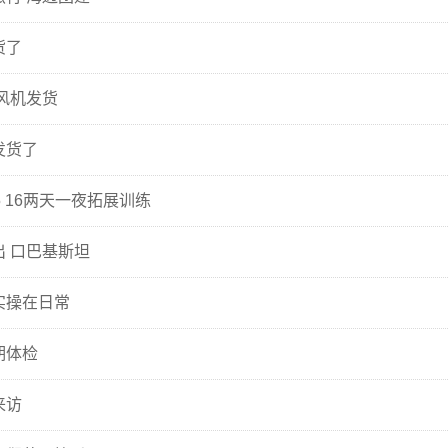
货了
风机发货
发货了
5 16两天一夜拓展训练
 口巴基斯坦
实操在日常
期体检
来访