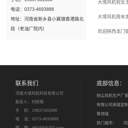
大境风机祝女
电话：0373-4693888
大境风机周末
地址：河南省新乡县小冀镇香港路北
段（老油厂院内）
欢迎陕西龙门
联系我们
底部信息：
河南大境风机科技有限公司
除尘风机生产厂
联系人：刘经理
有限公司承接定制
手 机：19837302688
等领域.
电 话：0373-4693888
热门城市：
河
邮 箱：djfj168@163.com