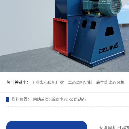
热门关键字：
工业离心风机厂家
离心风机定制
高性能离心风机
您的位置：
网站首页
>
新闻中心
>
公司动态
大境风机日照旅