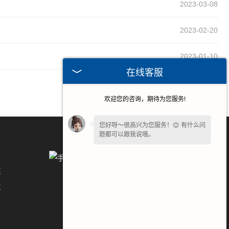
2023-03-08
2023-02-20
2023-01-10
在线客服
欢迎您的咨询，期待为您服务!
您好呀～很高兴为您服务！😊 有什么问
题都可以跟我说哦。
如果您现在不方便电话，您留个
【微
信】
吧，咱们微信上聊！
技
手机端二维码
扫一扫关注微信
工