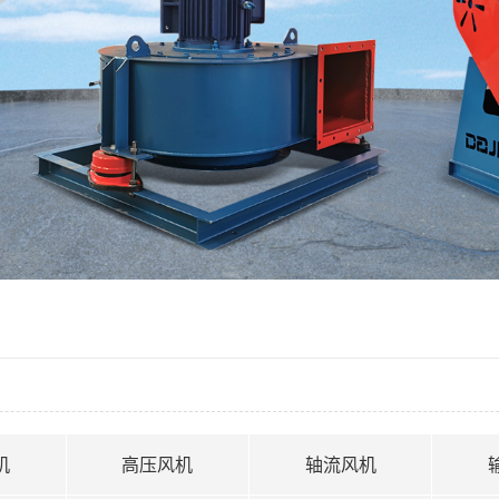
机
高压风机
轴流风机