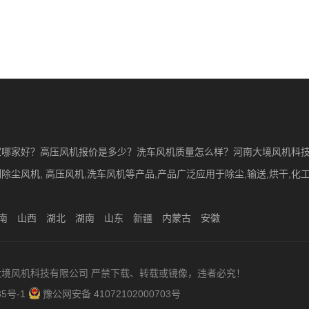
家哪家好？高压风机报价是多少？洗车风机质量怎么样？河南大境风机科
除尘风机, 高压风机,洗车风机等产品,产品广泛应用于除尘,输送,烘干,化
南
山西
湖北
湖南
山东
新疆
内蒙古
安徽
境风机科技有限公司 严禁下载、转载或镜像，违者必究！
85号-1
豫公网安备 41072102000703号