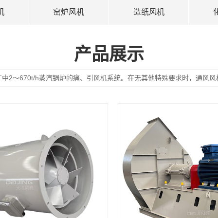
机
窑炉风机
造纸风机
产品展示
中2～670t/h蒸汽锅炉的痛、引风机系统。在无其他特殊要求时，通风