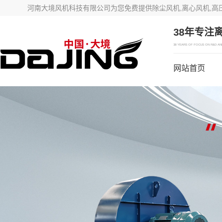
河南大境风机科技有限公司为您免费提供
除尘风机
,离心风机,
38年专注
38 YEARS OF FOCUS ON R&D A
网站首页