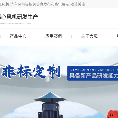
高压风机,洗车风机等相关信息发布和资讯展示,敬请关注！
离心风机研发生产
ND PRODUCTION OF CENTRIFUGAL FANS
产品中心
应用案例
关于大境