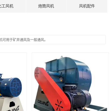
化工风机
炮筒风机
风机配件
风机可用于矿井通风及一般通风。