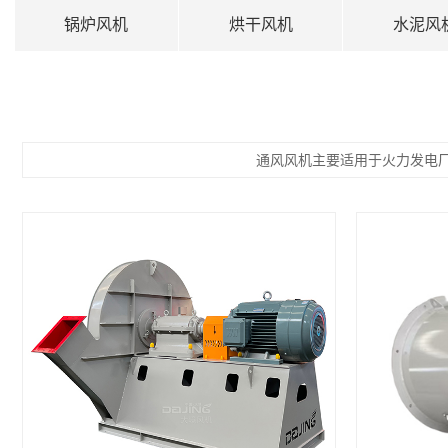
锅炉风机
烘干风机
水泥风
通风风机主要适用于火力发电厂