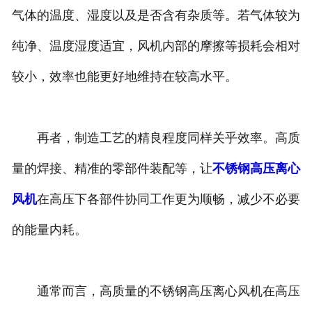
气体的温度、湿度以及是否含有杂质等。若气体较为
纯净、温度湿度适宜，风机内部的摩擦等损耗会相对
较小，效率也能更好地维持在较高水平。
再者，制造工艺的精良程度同样关乎效率。高质
量的焊接、精准的零部件装配等，让
不锈钢高压离心
风机
在高压下各部件协同工作更为顺畅，减少不必要
的能量内耗。
通常而言，高质量的不锈钢高压离心风机在高压