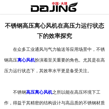
网站首页
关于大境
不锈钢高压离心风机在高压力运行状态
产品中心
下的效率探究
应用案例
在众多工业通风与气力输送等应用场景中，不锈
服务支持
钢高压
离心风机
扮演着至关重要的角色。尤其是在高
风机知识
压力运行状态下，其效率水平更是备受关注。
新闻中心
不锈钢
高压离心风机
之所以能在高压环境下工
联系我们
作，得益于其精密的结构设计与高品质的不锈钢材质