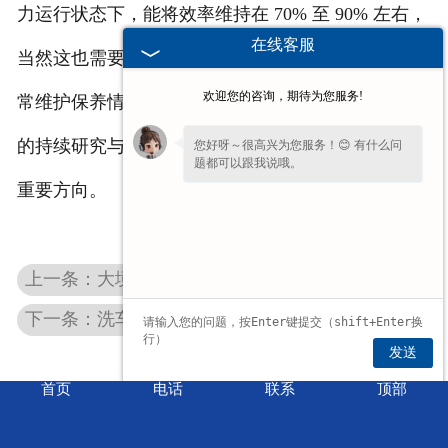
力运行状态下，能将效率维持在 70% 至 90% 左右，
在线客服
当然这也需要根据具体的应用场景、设备规格以及日
欢迎您的咨询，期待为您服务!
常维护保养情况等综合判断。但无论如何，对其效率
的持续研究与优化，都是推动其更好服务工业生产的
您好呀～很高兴为您服务！😊 有什么问
题都可以跟我说哦。
重要方向。
上一条：大境风机元旦致辞与礼品发放
下一条：洗车风机在泡沫污渍场景下的影响分析
发送
首页
电话
联系
顶部
豫公网安备 41072102000703号