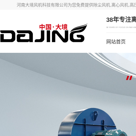
河南大境风机科技有限公司为您免费提供
除尘风机
,离心风机,
38年专注
38 YEARS OF FOCUS ON R&D A
网站首页