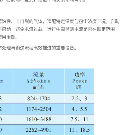
蚀性、非自燃的气体，适配特定温度与粉尘浓度工况。启动
压启动，避免电流过载。运行中需监测电流是否在额定范围，
使用周期。
体处理与输送流程高效推进的重要设备。