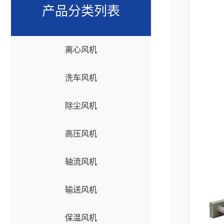
产品分类列表
离心风机
洗车风机
除尘风机
高压风机
轴流风机
输送风机
保温风机