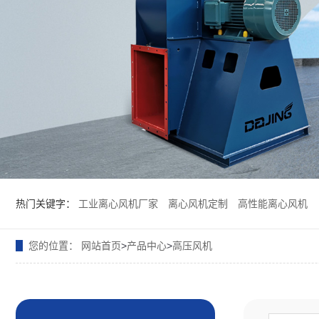
热门关键字：
工业离心风机厂家
离心风机定制
高性能离心风机
您的位置：
网站首页
>
产品中心
>
高压风机