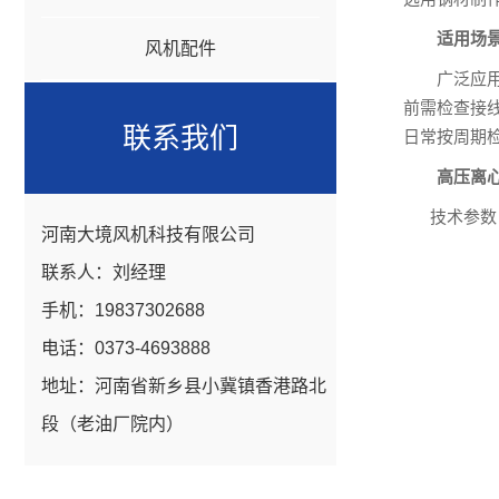
适用场
风机配件
广泛应用于
前需检查接
联系我们
日常按周期
高压离
技术参数
河南大境风机科技有限公司
联系人：刘经理
手机：19837302688
电话：0373-4693888
地址：河南省新乡县小冀镇香港路北
段（老油厂院内）