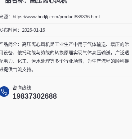
产品名称：
高压离心风机
来源：https://www.hndjfj.com/product889336.html
发布时间：2026-01-16
产品简介：高压离心风机是工业生产中用于气体输送、增压的常
用设备，依托动能与势能的转换原理实现气体高压输送，广泛适
配电力、化工、污水处理等多个行业场景，为生产流程的顺利推
进提供气流支持。
咨询热线
19837302688