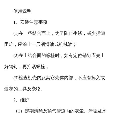
使用说明
1、安装注意事项
(1)在一些结合面上，为了防止生锈，减少拆卸
困难，应涂上一层润滑油或机械油；
(2)在上结合面的螺栓时，如有定位销钉应先上
好销钉，再拧紧螺栓；
(3)检查机壳内及其它壳体内部，不应有掉入或
遗忘的工具及杂物。
2、维护
（1）定期清除及输气管道内的灰尘、污垢及水