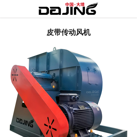
网站首页
离心风机
皮带传动风机
洗车风机
除尘风机
高压风机
轴流风机
输送风机
保温风机
通风风机