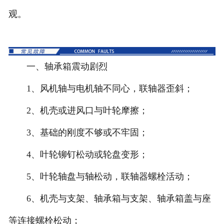
观。
一、轴承箱震动剧烈
1、风机轴与电机轴不同心，联轴器歪斜；
2、机壳或进风口与叶轮摩擦；
3、基础的刚度不够或不牢固；
4、叶轮铆钉松动或轮盘变形；
5、叶轮轴盘与轴松动，联轴器螺栓活动；
6、机壳与支架、轴承箱与支架、轴承箱盖与座
等连接螺栓松动；