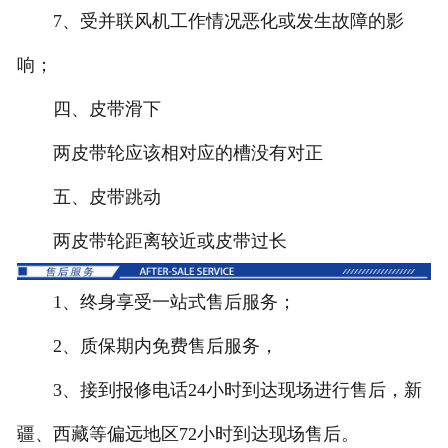
7、受并联风机工作情况恶化或发生故障的影
响；
四、皮带滑下
两皮带轮应该相对应的槽没有对正
五、皮带跳动
两皮带轮距离较近或皮带过长
1、终身享受一站式售后服务；
2、质保期内免费售后服务，
3、接到报修电话24小时到达现场进行售后，新
疆、西藏等偏远地区72小时到达现场售后。