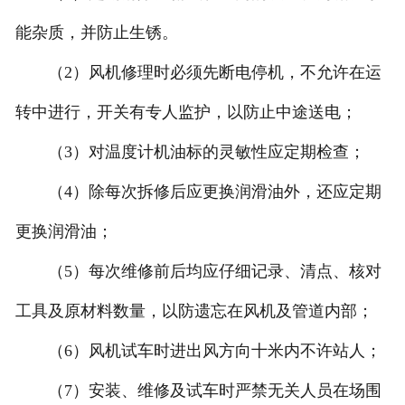
能杂质，并防止生锈。
（2）风机修理时必须先断电停机，不允许在运
转中进行，开关有专人监护，以防止中途送电；
（3）对温度计机油标的灵敏性应定期检查；
（4）除每次拆修后应更换润滑油外，还应定期
更换润滑油；
（5）每次维修前后均应仔细记录、清点、核对
工具及原材料数量，以防遗忘在风机及管道内部；
（6）风机试车时进出风方向十米内不许站人；
（7）安装、维修及试车时严禁无关人员在场围